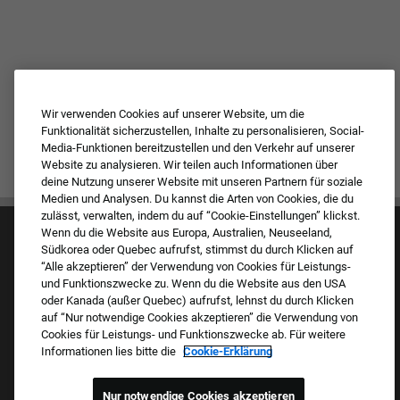
Wir verwenden Cookies auf unserer Website, um die
Funktionalität sicherzustellen, Inhalte zu personalisieren, Social-
Media-Funktionen bereitzustellen und den Verkehr auf unserer
Website zu analysieren. Wir teilen auch Informationen über
deine Nutzung unserer Website mit unseren Partnern für soziale
Medien und Analysen. Du kannst die Arten von Cookies, die du
zulässt, verwalten, indem du auf “Cookie-Einstellungen” klickst.
Wenn du die Website aus Europa, Australien, Neuseeland,
Südkorea oder Quebec aufrufst, stimmst du durch Klicken auf
“Alle akzeptieren” der Verwendung von Cookies für Leistungs-
und Funktionszwecke zu. Wenn du die Website aus den USA
oder Kanada (außer Quebec) aufrufst, lehnst du durch Klicken
auf “Nur notwendige Cookies akzeptieren” die Verwendung von
Kultur & Werte
Cookies für Leistungs- und Funktionszwecke ab. Für weitere
Unsere Marken
Informationen lies bitte die
Cookie-Erklärung
Unternehmen
Zurückkehrender Bewerber
FAQ – Häufig gestellte Fragen
Nur notwendige Cookies akzeptieren