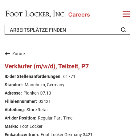
T
o
g
g
l
e
n
WER WIR SIND
a
v
Zurück
i
ZURÜCKKEHRENDER BEWERBER
g
Verkäufer (m/w/d), Teilzeit, P7
a
t
FAQ
61771
i
o
Mannheim, Germany
n
ARBEIT SUCHEN
Planken O7,13
GERMAN
03421
Store Retail
Regular Part-Time
Foot Locker
Foot Locker Germany 3421