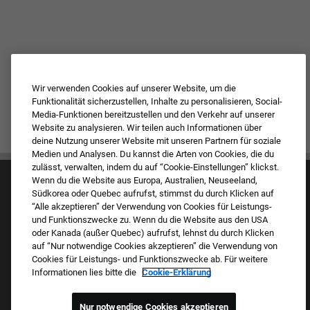
Wir verwenden Cookies auf unserer Website, um die
Funktionalität sicherzustellen, Inhalte zu personalisieren, Social-
Media-Funktionen bereitzustellen und den Verkehr auf unserer
Website zu analysieren. Wir teilen auch Informationen über
deine Nutzung unserer Website mit unseren Partnern für soziale
Medien und Analysen. Du kannst die Arten von Cookies, die du
zulässt, verwalten, indem du auf “Cookie-Einstellungen” klickst.
Wenn du die Website aus Europa, Australien, Neuseeland,
Südkorea oder Quebec aufrufst, stimmst du durch Klicken auf
“Alle akzeptieren” der Verwendung von Cookies für Leistungs-
und Funktionszwecke zu. Wenn du die Website aus den USA
oder Kanada (außer Quebec) aufrufst, lehnst du durch Klicken
auf “Nur notwendige Cookies akzeptieren” die Verwendung von
Kultur & Werte
Cookies für Leistungs- und Funktionszwecke ab. Für weitere
Unsere Marken
Informationen lies bitte die
Cookie-Erklärung
Unternehmen
Zurückkehrender Bewerber
FAQ – Häufig gestellte Fragen
Nur notwendige Cookies akzeptieren