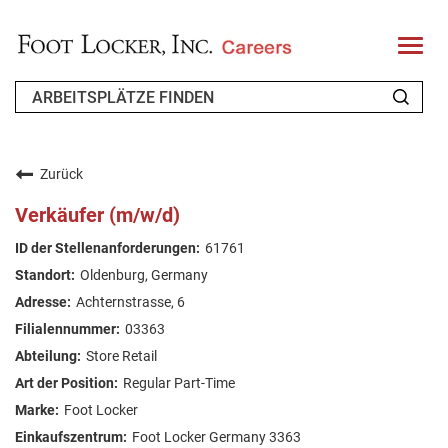
T
o
g
g
l
e
n
WER WIR SIND
a
v
Zurück
i
ZURÜCKKEHRENDER BEWERBER
g
Verkäufer (m/w/d)
a
t
FAQ
61761
i
o
Oldenburg, Germany
n
ARBEIT SUCHEN
Achternstrasse, 6
GERMAN
03363
Store Retail
Regular Part-Time
Foot Locker
Foot Locker Germany 3363