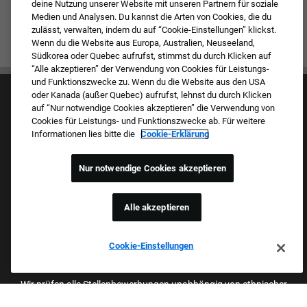
deine Nutzung unserer Website mit unseren Partnern für soziale
Medien und Analysen. Du kannst die Arten von Cookies, die du
zulässt, verwalten, indem du auf “Cookie-Einstellungen” klickst.
Wenn du die Website aus Europa, Australien, Neuseeland,
Südkorea oder Quebec aufrufst, stimmst du durch Klicken auf
“Alle akzeptieren” der Verwendung von Cookies für Leistungs-
und Funktionszwecke zu. Wenn du die Website aus den USA
oder Kanada (außer Quebec) aufrufst, lehnst du durch Klicken
auf “Nur notwendige Cookies akzeptieren” die Verwendung von
Cookies für Leistungs- und Funktionszwecke ab. Für weitere
Informationen lies bitte die
Cookie-Erklärung
Kultur & Werte
Nur notwendige Cookies akzeptieren
Unsere Marken
Unternehmen
Zurückkehrender Bewerber
Alle akzeptieren
FAQ – Häufig gestellte Fragen
Cookie-Einstellungen
Stolzer Arbeitgeber Mit Beruflicher
Chancengleichheit
Wir prüfen alle Stellenbewerbungen unabhängig von ethnischer
Herkunft, Hautfarbe, Geschlecht, Religion, nationaler Herkunft,