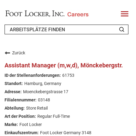
T
o
g
g
l
e
n
WER WIR SIND
a
v
Zurück
i
ZURÜCKKEHRENDER BEWERBER
g
Assistant Manager (m,w,d), Mönckebergstr.
a
t
FAQ
61753
i
o
Hamburg, Germany
n
ARBEIT SUCHEN
Moenckebergstrasse 17
GERMAN
03148
Store Retail
Regular Full-Time
Foot Locker
Foot Locker Germany 3148