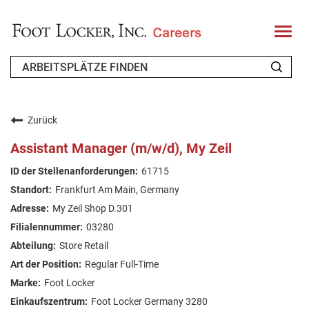
T
o
g
g
l
e
n
WER WIR SIND
a
v
Zurück
i
ZURÜCKKEHRENDER BEWERBER
g
Assistant Manager (m/w/d), My Zeil
a
t
FAQ
61715
i
o
Frankfurt Am Main, Germany
n
ARBEIT SUCHEN
My Zeil Shop D.301
GERMAN
03280
Store Retail
Regular Full-Time
Foot Locker
Foot Locker Germany 3280