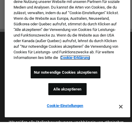
deine Nutzung unserer Website mit unseren Partnern für soziale
Medien und Analysen. Du kannst die Arten von Cookies, die du
zulässt, verwalten, indem du auf “Cookie-Einstellungen” klickst.
Wenn du die Website aus Europa, Australien, Neuseeland,
Südkorea oder Quebec aufrufst, stimmst du durch Klicken auf
“Alle akzeptieren” der Verwendung von Cookies für Leistungs-
und Funktionszwecke zu. Wenn du die Website aus den USA
oder Kanada (außer Quebec) aufrufst, lehnst du durch Klicken
auf “Nur notwendige Cookies akzeptieren” die Verwendung von
Cookies für Leistungs- und Funktionszwecke ab. Für weitere
Informationen lies bitte die
Cookie-Erklärung
Kultur & Werte
Nur notwendige Cookies akzeptieren
Unsere Marken
Unternehmen
Zurückkehrender Bewerber
Alle akzeptieren
FAQ – Häufig gestellte Fragen
Cookie-Einstellungen
Stolzer Arbeitgeber Mit Beruflicher
Chancengleichheit
Wir prüfen alle Stellenbewerbungen unabhängig von ethnischer
Herkunft, Hautfarbe, Geschlecht, Religion, nationaler Herkunft,