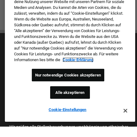
deine Nutzung unserer Website mit unseren Partnern für soziale
Medien und Analysen. Du kannst die Arten von Cookies, die du
zulässt, verwalten, indem du auf “Cookie-Einstellungen” klickst.
Wenn du die Website aus Europa, Australien, Neuseeland,
Südkorea oder Quebec aufrufst, stimmst du durch Klicken auf
“Alle akzeptieren” der Verwendung von Cookies für Leistungs-
und Funktionszwecke zu. Wenn du die Website aus den USA
oder Kanada (außer Quebec) aufrufst, lehnst du durch Klicken
auf “Nur notwendige Cookies akzeptieren” die Verwendung von
Cookies für Leistungs- und Funktionszwecke ab. Für weitere
Informationen lies bitte die
Cookie-Erklärung
Kultur & Werte
Nur notwendige Cookies akzeptieren
Unsere Marken
Unternehmen
Zurückkehrender Bewerber
Alle akzeptieren
FAQ – Häufig gestellte Fragen
Cookie-Einstellungen
Stolzer Arbeitgeber Mit Beruflicher
Chancengleichheit
Wir prüfen alle Stellenbewerbungen unabhängig von ethnischer
Herkunft, Hautfarbe, Geschlecht, Religion, nationaler Herkunft,