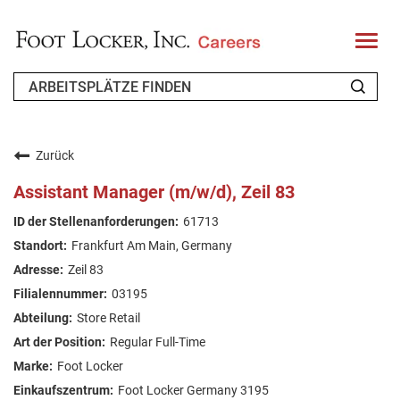
T
o
g
g
l
e
n
WER WIR SIND
a
v
Zurück
i
ZURÜCKKEHRENDER BEWERBER
g
Assistant Manager (m/w/d), Zeil 83
a
t
FAQ
61713
i
o
Frankfurt Am Main, Germany
n
ARBEIT SUCHEN
Zeil 83
GERMAN
03195
Store Retail
Regular Full-Time
Foot Locker
Foot Locker Germany 3195