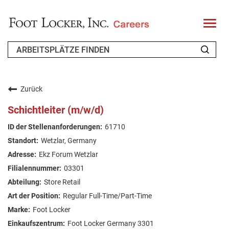
T
o
g
g
l
e
n
WER WIR SIND
a
v
Zurück
i
ZURÜCKKEHRENDER BEWERBER
g
Schichtleiter (m/w/d)
a
t
FAQ
61710
i
o
Wetzlar, Germany
n
ARBEIT SUCHEN
Ekz Forum Wetzlar
GERMAN
03301
Store Retail
Regular Full-Time/Part-Time
Foot Locker
Foot Locker Germany 3301