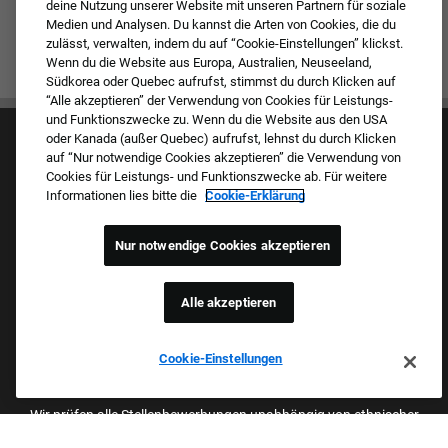
deine Nutzung unserer Website mit unseren Partnern für soziale
Medien und Analysen. Du kannst die Arten von Cookies, die du
zulässt, verwalten, indem du auf “Cookie-Einstellungen” klickst.
Wenn du die Website aus Europa, Australien, Neuseeland,
Südkorea oder Quebec aufrufst, stimmst du durch Klicken auf
“Alle akzeptieren” der Verwendung von Cookies für Leistungs-
und Funktionszwecke zu. Wenn du die Website aus den USA
oder Kanada (außer Quebec) aufrufst, lehnst du durch Klicken
auf “Nur notwendige Cookies akzeptieren” die Verwendung von
Cookies für Leistungs- und Funktionszwecke ab. Für weitere
Informationen lies bitte die
Cookie-Erklärung
Kultur & Werte
Nur notwendige Cookies akzeptieren
Unsere Marken
Unternehmen
Zurückkehrender Bewerber
Alle akzeptieren
FAQ – Häufig gestellte Fragen
Cookie-Einstellungen
Stolzer Arbeitgeber Mit Beruflicher
Chancengleichheit
Wir prüfen alle Stellenbewerbungen unabhängig von ethnischer
Herkunft, Hautfarbe, Geschlecht, Religion, nationaler Herkunft,