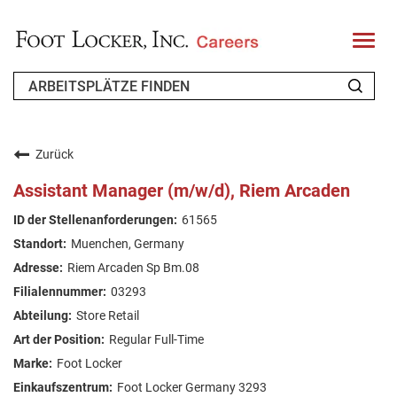
T
o
g
g
l
e
n
WER WIR SIND
a
v
Zurück
i
ZURÜCKKEHRENDER BEWERBER
g
Assistant Manager (m/w/d), Riem Arcaden
a
t
FAQ
61565
i
o
Muenchen, Germany
n
ARBEIT SUCHEN
Riem Arcaden Sp Bm.08
GERMAN
03293
Store Retail
Regular Full-Time
Foot Locker
Foot Locker Germany 3293