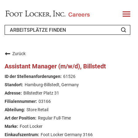
T
o
g
g
l
e
n
WER WIR SIND
a
v
Zurück
i
ZURÜCKKEHRENDER BEWERBER
g
Assistant Manager (m/w/d), Billstedt
a
t
FAQ
61526
i
o
Hamburg-Billstedt, Germany
n
ARBEIT SUCHEN
Billstedter Platz 31
GERMAN
03166
Store Retail
Regular Full-Time
Foot Locker
Foot Locker Germany 3166