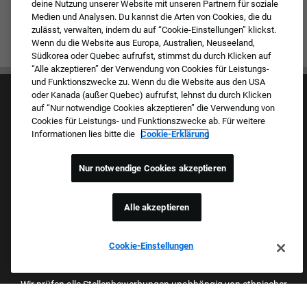
deine Nutzung unserer Website mit unseren Partnern für soziale
Medien und Analysen. Du kannst die Arten von Cookies, die du
zulässt, verwalten, indem du auf “Cookie-Einstellungen” klickst.
Wenn du die Website aus Europa, Australien, Neuseeland,
Südkorea oder Quebec aufrufst, stimmst du durch Klicken auf
“Alle akzeptieren” der Verwendung von Cookies für Leistungs-
und Funktionszwecke zu. Wenn du die Website aus den USA
oder Kanada (außer Quebec) aufrufst, lehnst du durch Klicken
auf “Nur notwendige Cookies akzeptieren” die Verwendung von
Cookies für Leistungs- und Funktionszwecke ab. Für weitere
Informationen lies bitte die
Cookie-Erklärung
Kultur & Werte
Nur notwendige Cookies akzeptieren
Unsere Marken
Unternehmen
Zurückkehrender Bewerber
Alle akzeptieren
FAQ – Häufig gestellte Fragen
Cookie-Einstellungen
Stolzer Arbeitgeber Mit Beruflicher
Chancengleichheit
Wir prüfen alle Stellenbewerbungen unabhängig von ethnischer
Herkunft, Hautfarbe, Geschlecht, Religion, nationaler Herkunft,